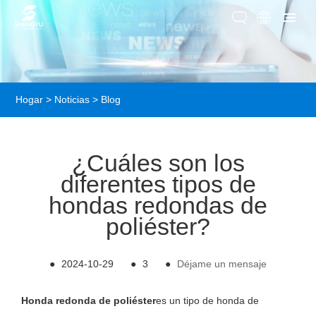
Hogar
>
Noticias
>
Blog
¿Cuáles son los
diferentes tipos de
hondas redondas de
poliéster?
●
2024-10-29
●
3
●
Déjame un mensaje
Honda redonda de poliéster
es un tipo de honda de